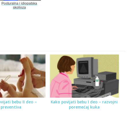
Posturalna i idiopatska
skolioza
vijati bebu II deo –
Kako povijati bebu I deo – razvojni
preventiva
poremećaj kuka