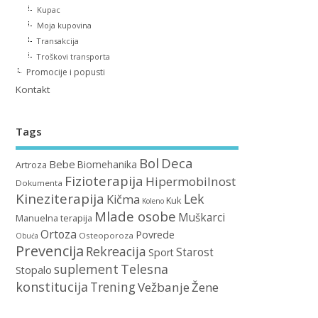
Kupac
Moja kupovina
Transakcija
Troškovi transporta
Promocije i popusti
Kontakt
Tags
Bol
Deca
Bebe
Biomehanika
Artroza
Fizioterapija
Hipermobilnost
Dokumenta
Kineziterapija
Lek
Kičma
Kuk
Koleno
Mlade osobe
Muškarci
Manuelna terapija
Ortoza
Povrede
Osteoporoza
Obuća
Prevencija
Rekreacija
Starost
Sport
suplement
Telesna
Stopalo
konstitucija
Trening
Vežbanje
Žene