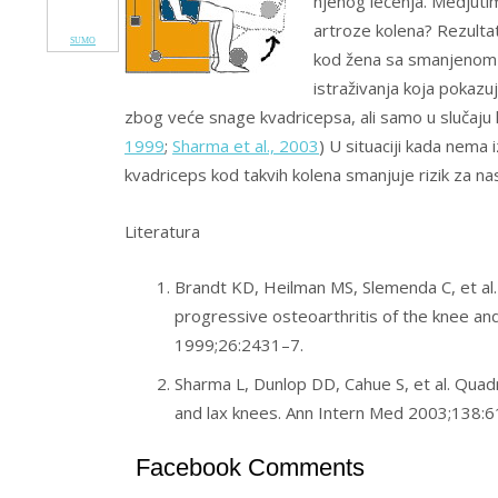
njenog lečenja. Medjuti
artroze kolena? Rezultat
SUMO
kod žena sa smanjenom 
istraživanja koja pokaz
zbog veće snage kvadricepsa, ali samo u slučaju lo
1999
;
Sharma et al., 2003
) U situaciji kada nema
kvadriceps kod takvih kolena smanjuje rizik za n
Literatura
Brandt KD, Heilman MS, Slemenda C, et al.
progressive osteoarthritis of the knee an
1999;26:2431–7.
Sharma L, Dunlop DD, Cahue S, et al. Quad
and lax knees. Ann Intern Med 2003;138:
Facebook Comments