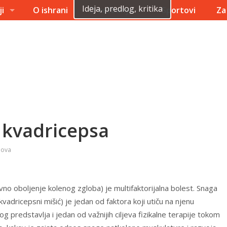
Ideja, predlog, kritika
ji
O ishrani
O vežbanju
Sportovi
Za
 kvadricepsa
bova
no oboljenje kolenog zgloba) je multifaktorijalna bolest. Snaga
vadricepsni mišić) je jedan od faktora koji utiču na njenu
g predstavlja i jedan od važnijih ciljeva fizikalne terapije tokom