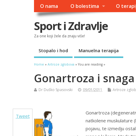
O nama
O bolestima
O terapi
Sport i Zdravlje
Za one koji žele da znaju više!
Stopalo i hod
Manuelna terapija
Home
»
Artroze zglobova
» You are reading »
Gonartroza i snaga
Dr Duško Spasovski
09/01/2011
Artroze zglo
Gonartroza (degenerativ
Tweet
natkolene muskulature (k
pojavu, te izmedju ostalo