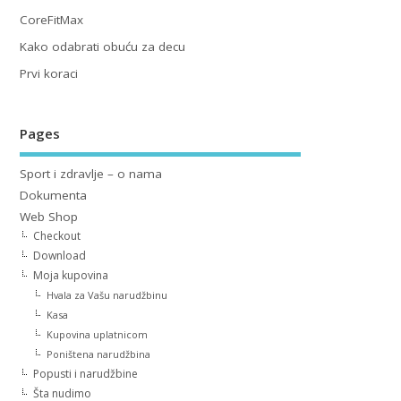
CoreFitMax
Kako odabrati obuću za decu
Prvi koraci
Pages
Sport i zdravlje – o nama
Dokumenta
Web Shop
Checkout
Download
Moja kupovina
Hvala za Vašu narudžbinu
Kasa
Kupovina uplatnicom
Poništena narudžbina
Popusti i narudžbine
Šta nudimo