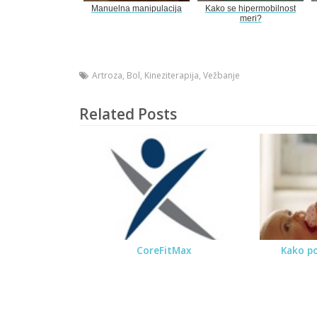
Manuelna manipulacija
Kako se hipermobilnost
meri?
Artroza
,
Bol
,
Kineziterapija
,
Vežbanje
Related Posts
CoreFitMax
Kako po