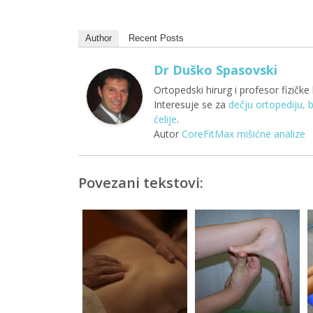
Author
Recent Posts
Dr Duško Spasovski
Ortopedski hirurg i profesor fizičke 
Interesuje se za
dečju ortopediju, 
ćelije
.
Autor
CoreFitMax mišićne analize
Povezani tekstovi: