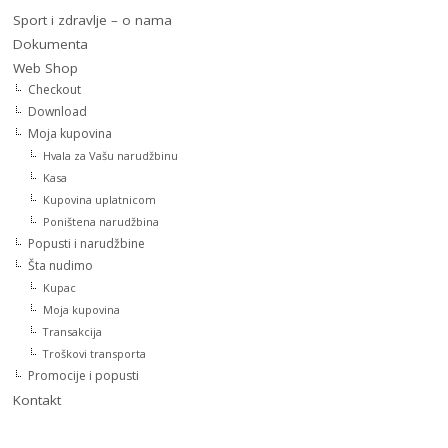
Sport i zdravlje – o nama
Dokumenta
Web Shop
Checkout
Download
Moja kupovina
Hvala za Vašu narudžbinu
Kasa
Kupovina uplatnicom
Poništena narudžbina
Popusti i narudžbine
Šta nudimo
Kupac
Moja kupovina
Transakcija
Troškovi transporta
Promocije i popusti
Kontakt