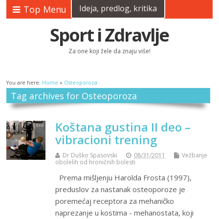
Ideja, predlog, kritika
Top Menu
Sport i Zdravlje
Za one koji žele da znaju više!
You are here:
Home
»
Osteoporoza
Tag archives for Osteoporoza
Koštana gustina II deo –
vibracioni trening
Dr Duško Spasovski
08/31/2011
Vežbanje
obolelih od hroničnih bolesti
Prema mišljenju Harolda Frosta (1997),
preduslov za nastanak osteoporoze je
poremećaj receptora za mehaničko
naprezanje u kostima - mehanostata, koji