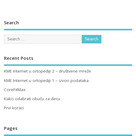
Search
Recent Posts
KME Internet u ortopediji 2 – društvene mreže
KME Internet u ortopediji 1 – izvori podataka
CoreFitMax
Kako odabrati obuću za decu
Prvi koraci
Pages