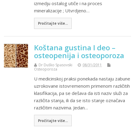
izmedju ostalog utiče i na proces
mineralizacije ; Utvrdjeno…
Pročitajte više...
Koštana gustina I deo –
osteopenija i osteoporoza
Dr Duško Spasovski
08/31/2011
Osteoporoza
U medicinskoj praksi ponekada nastaju zabune
uzrokovane istovremenom primenom različitih
klasifikacija, pa se dešava da isti naziv služi za
različita stanja, ili da se isto stanje označava
različitim nazivima. Jedan…
Pročitajte više...