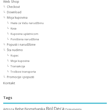
Web Shop
Checkout
Download
Moja kupovina
Hvala za Vašu narudžbinu
Kasa
Kupovina uplatnicom
Poništena narudžbina
Popusti i narudžbine
Šta nudimo
Kupac
Moja kupovina
Transakcija
Troškovi transporta
Promocije i popusti
Kontakt
Tags
Bol
Deca
Bebe
Biomehanika
Artroza
Dokumenta