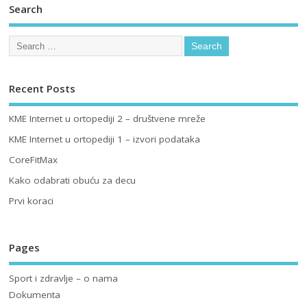
Search
Recent Posts
KME Internet u ortopediji 2 – društvene mreže
KME Internet u ortopediji 1 – izvori podataka
CoreFitMax
Kako odabrati obuću za decu
Prvi koraci
Pages
Sport i zdravlje – o nama
Dokumenta