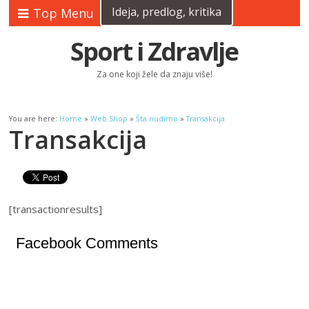
Ideja, predlog, kritika
Top Menu
Sport i Zdravlje
Za one koji žele da znaju više!
You are here:
Home
»
Web Shop
»
Šta nudimo
»
Transakcija
Transakcija
[transactionresults]
Facebook Comments