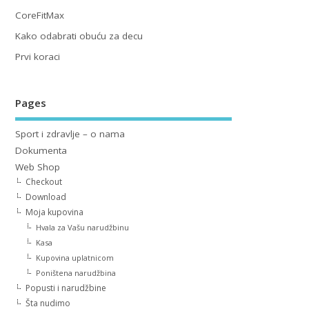
CoreFitMax
Kako odabrati obuću za decu
Prvi koraci
Pages
Sport i zdravlje – o nama
Dokumenta
Web Shop
Checkout
Download
Moja kupovina
Hvala za Vašu narudžbinu
Kasa
Kupovina uplatnicom
Poništena narudžbina
Popusti i narudžbine
Šta nudimo