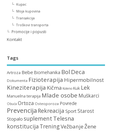
Kupac
Moja kupovina
Transakcija
Troškovi transporta
Promocije i popusti
Kontakt
Tags
Bol
Deca
Bebe
Biomehanika
Artroza
Fizioterapija
Hipermobilnost
Dokumenta
Kineziterapija
Lek
Kičma
Kuk
Koleno
Mlade osobe
Muškarci
Manuelna terapija
Ortoza
Povrede
Osteoporoza
Obuća
Prevencija
Rekreacija
Starost
Sport
suplement
Telesna
Stopalo
konstitucija
Trening
Vežbanje
Žene