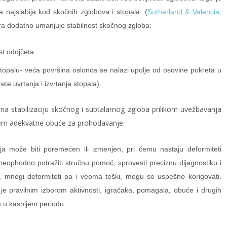
a najslabija kod skočnih zglobova i stopala. (
Sutherland & Valencia,
tora dodatno umanjuje stabilnost skočnog zgloba:
st odojčeta
stopalu- veća površina oslonca se nalazi upolje od osovine pokreta u
te uvrtanja i izvrtanja stopala).
 na stabilizaciju skočnog i subtalarnog zgloba prilikom uvežbavanja
njem adekvatne obuće za prohodavanje.
ja može biti poremećen ili izmenjen, pri čemu nastaju deformiteti
neophodno potražiti stručnu pomoć, sprovesti preciznu dijagnostiku i
, mnogi deformiteti pa i veoma teški, mogu se uspešno korigovati.
je pravilnim izborom aktivnosti, igračaka, pomagala, obuće i drugih
e u kasnijem periodu.