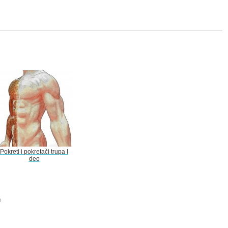
Pokreti i pokretači trupa I
deo
o