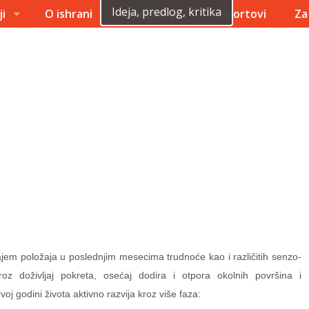
Ideja, predlog, kritika
ji
O ishrani
O vežbanju
Sportovi
Za
ajem položaja u poslednjim mesecima trudnoće kao i različitih senzo-
roz doživljaj pokreta, osećaj dodira i otpora okolnih površina i
oj godini života aktivno razvija kroz više faza: