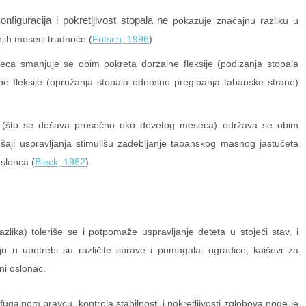
onfiguracija i pokretljivost stopala ne
pokazuje značajnu razliku u
jih meseci trudnoće (
Fritsch, 1996
)
ca smanjuje se obim pokreta dorzalne fleksije (podizanja stopala
e fleksije (opružanja stopala odnosno pregibanja tabanske strane)
ca (što se dešava prosečno oko devetog meseca) održava se obim
ušaji uspravljanja stimulišu zadebljanje tabanskog masnog jastučeta
slonca (
Bleck, 1982
)
lika) toleriše se i potpomaže uspravljanje deteta u stojeći stav, i
u u upotrebi su različite sprave i pomagala: ogradice, kaiševi za
ni oslonac.
fugalnom pravcu, kontrola stabilnosti i pokretljivosti zglobova noge je