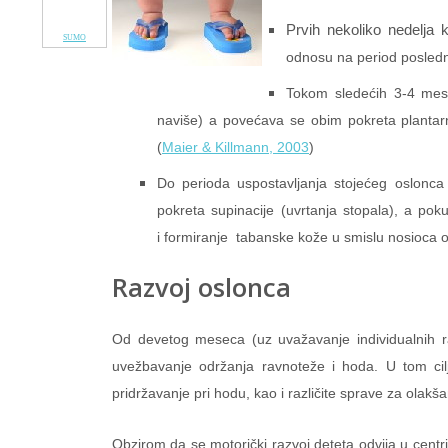
Prvih nekoliko nedelja k
SUMO
odnosu na period posledn
Tokom sledećih 3-4 mese
naviše) a povećava se obim pokreta plantarn
(
Maier & Killmann, 2003
)
Do perioda uspostavljanja stojećeg oslon
pokreta supinacije (uvrtanja stopala), a pok
i formiranje tabanske kože u smislu nosioca o
Razvoj oslonca
Od devetog meseca (uz uvažavanje individualnih raz
uvežbavanje održanja ravnoteže i hoda. U tom cilj
pridržavanje pri hodu, kao i različite sprave za olakša
Obzirom da se motorički razvoj deteta odvija u centri