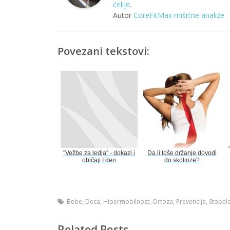
ćelije
.
Autor
CoreFitMax mišićne analize
Povezani tekstovi:
"Vežbe za ledja" - dokazi i
Da li loše držanje dovodi
običaji I deo
do skolioze?
Bebe
,
Deca
,
Hipermobilnost
,
Ortoza
,
Prevencija
,
Stopal
Related Posts