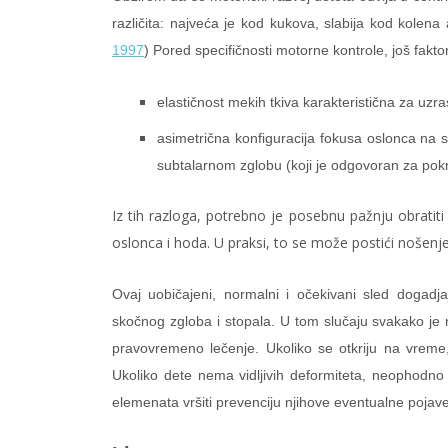
različita: najveća je kod kukova, slabija kod kolena 
1997
) Pored specifičnosti motorne kontrole, još fak
elastičnost mekih tkiva karakteristična za uzra
asimetrična konfiguracija fokusa oslonca na 
subtalarnom zglobu (koji je odgovoran za pokre
Iz tih razloga, potrebno je posebnu pažnju obratiti
oslonca i hoda. U praksi, to se može postići noše
Ovaj uobičajeni, normalni i očekivani sled dogadja
skočnog zgloba i stopala. U tom slučaju svakako je 
pravovremeno lečenje. Ukoliko se otkriju na vreme
Ukoliko dete nema vidljivih deformiteta, neophodno 
elemenata vršiti prevenciju njihove eventualne pojav