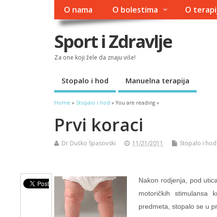
O nama
O bolestima
O terapi
Sport i Zdravlje
Za one koji žele da znaju više!
Stopalo i hod
Manuelna terapija
Home
»
Stopalo i hod
» You are reading »
Prvi koraci
Dr Duško Spasovski
11/21/2011
Stopalo i hod
Nakon rodjenja, pod utic
motoričkih stimulansa k
predmeta, stopalo se u prv