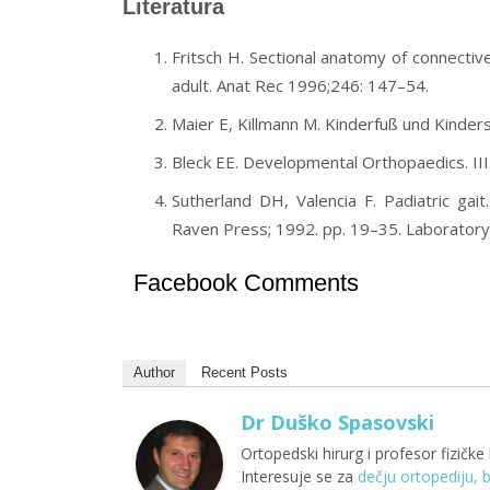
Literatura
Fritsch H. Sectional anatomy of connectiv
adult. Anat Rec 1996;246: 147–54.
Maier E, Killmann M. Kinderfuß und Kinder
Bleck EE. Developmental Orthopaedics. II
Sutherland DH, Valencia F. Padiatric gait
Raven Press; 1992. pp. 19–35. Laboratory,
Facebook Comments
Author
Recent Posts
Dr Duško Spasovski
Ortopedski hirurg i profesor fizičke 
Interesuje se za
dečju ortopediju, 