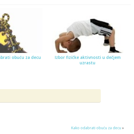
brati obuću za decu
Izbor fizičke aktivnosti u dečjem
uzrastu
Kako odabrati obuću za decu
»