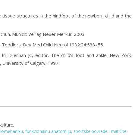
e tissue structures in the hindfoot of the newborn child and the
schuh. Munich: Verlag Neuer Merkur; 2003.
I. Toddlers. Dev Med Child Neurol 1982;24:533–55.
. In: Drennan JC, editor. The child’s foot and ankle. New York:
 University of Calgary; 1997.
kulture.
biomehaniku, funkcionalnu anatomiju, sportske povrede i matične