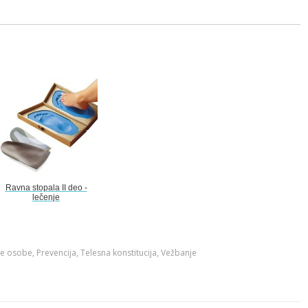
Ravna stopala II deo -
lečenje
e osobe
,
Prevencija
,
Telesna konstitucija
,
Vežbanje