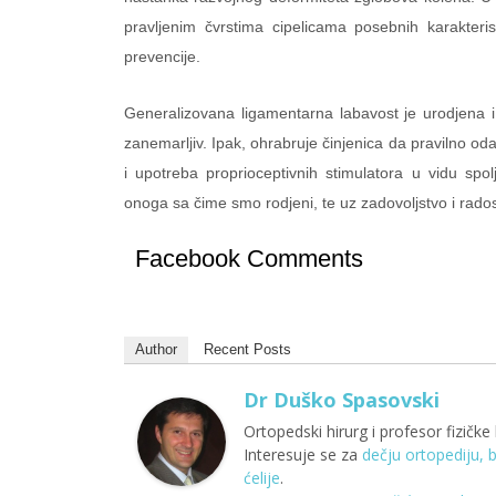
pravljenim čvrstima cipelicama posebnih karakteris
prevencije.
Generalizovana ligamentarna labavost je urodjena i z
zanemarljiv. Ipak, ohrabruje činjenica da pravilno od
i upotreba proprioceptivnih stimulatora u vidu s
onoga sa čime smo rodjeni, te uz zadovoljstvo i rados
Facebook Comments
Author
Recent Posts
Dr Duško Spasovski
Ortopedski hirurg i profesor fizičke 
Interesuje se za
dečju ortopediju, 
ćelije
.