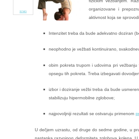
fizičkim vežbanjem. Raz
organizovane i prepozna
SUMO
aktivnost koja se sprovod
Intenzitet treba da bude adekvatno doziran (be
neophodno je vežbati kontinuirano, svakodnev
obim pokreta trupom i udovima pri vežbanj
opsegu tih pokreta. Treba izbegavati dovodjen
izbor i doziranje vežbi treba da bude usmeren
stabilizuju hipermobilne zglobove;
najpovoljniji rezultati se ostvaruju primenom
p
U dečjem uzrastu, od druge do sedme godine, u prus
nastanka razvojnog deformiteta zglobova kolena. U 