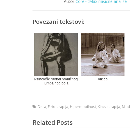
Autor
CoreFitMax mišićne analize
Povezani tekstovi:
Psihološki faktori hroničnog
Aikido
lumbalnog bola
Deca
,
Fizioterapija
,
Hipermobilnost
,
Kineziterapija
,
Mlad
Related Posts