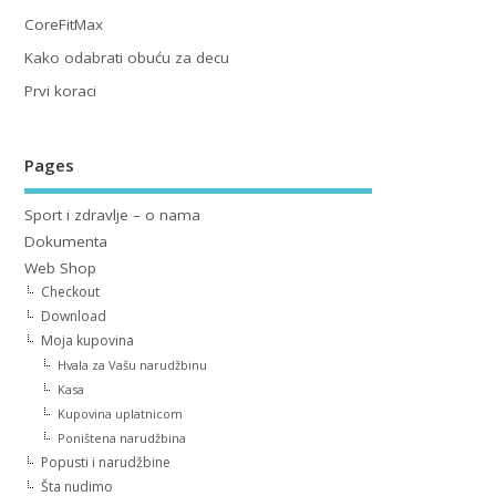
CoreFitMax
Kako odabrati obuću za decu
Prvi koraci
Pages
Sport i zdravlje – o nama
Dokumenta
Web Shop
Checkout
Download
Moja kupovina
Hvala za Vašu narudžbinu
Kasa
Kupovina uplatnicom
Poništena narudžbina
Popusti i narudžbine
Šta nudimo