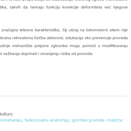
tika, takvih da nemaju funkciju korekcije deformiteta već njegove
načajna telesna karakteristika, čiji uticaj na lokomotorni sitem nije
abrana rekreativna fizička aktivnost, edukacija oko prevencije povreda
poljašnje mehaničke potpore zglovoba mogu pomoći u modifikovanju
t vežbanja doprineti i smanjenju rizika od povreda.
kulture.
biomehaniku, funkcionalnu anatomiju, sportske povrede i matične