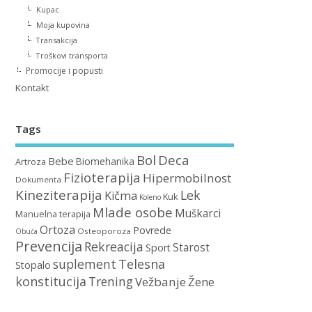
Kupac
Moja kupovina
Transakcija
Troškovi transporta
Promocije i popusti
Kontakt
Tags
Bol
Deca
Bebe
Biomehanika
Artroza
Fizioterapija
Hipermobilnost
Dokumenta
Kineziterapija
Lek
Kičma
Kuk
Koleno
Mlade osobe
Muškarci
Manuelna terapija
Ortoza
Povrede
Osteoporoza
Obuća
Prevencija
Rekreacija
Starost
Sport
suplement
Telesna
Stopalo
konstitucija
Trening
Vežbanje
Žene