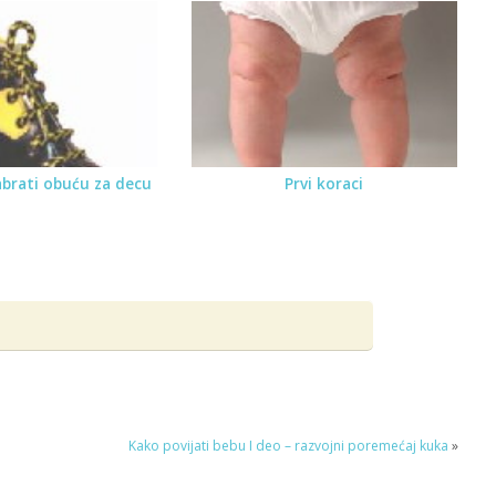
brati obuću za decu
Prvi koraci
Kako povijati bebu I deo – razvojni poremećaj kuka
»