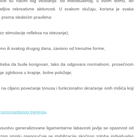
ličiti su načini tog vežbanja- od individualnog, u svom domu, do
tljive rekreativne aktivnosti. U svakom slučaju, korisna je svaka
i prema sledećim pravilima:
z stimulacije refleksa na istezanje);
no ili svakog drugog dana, zavisno od trenutne forme;
u treba da bude korigovan, tako da odgovara normalnom, prosečnom
je zglobova u krajnje, bolne položaje;
 na ciljano povećanje tonusa i funkcionalno skraćenje onih mišića koji
roprioceptivnog treninga
.
ustvu generalizovane ligamentarne labavosti javlja se opasnost od
tom smislu preporučuje se stabilizacija skočnog zgloba individualno