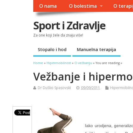
O nama
O bolestima
O terapi
Sport i Zdravlje
Za one koji žele da znaju više!
Stopalo i hod
Manuelna terapija
Home
»
Hipermobilnost
»
O vežbanju
» You are reading »
Vežbanje i hipermo
Dr Duško Spasovski
09/09/2011
Hipermobiln
Iako urodjena, generali