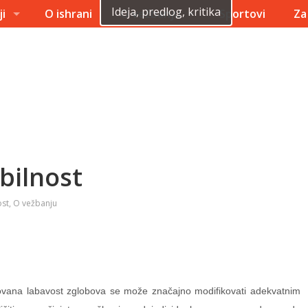
Ideja, predlog, kritika
ji
O ishrani
O vežbanju
Sportovi
Za
bilnost
ost
,
O vežbanju
zovana labavost zglobova se može značajno modifikovati adekvatnim