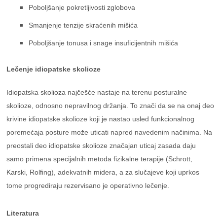
Poboljšanje pokretljivosti zglobova
Smanjenje tenzije skraćenih mišića
Poboljšanje tonusa i snage insuficijentnih mišića
Lečenje idiopatske skolioze
Idiopatska skolioza najčešće nastaje na terenu posturalne
skolioze, odnosno nepravilnog držanja. To znači da se na onaj deo
krivine idiopatske skolioze koji je nastao usled funkcionalnog
poremećaja posture može uticati napred navedenim načinima. Na
preostali deo idiopatske skolioze značajan uticaj zasada daju
samo primena specijalnih metoda fizikalne terapije (Schrott,
Karski, Rolfing), adekvatnih midera, a za slučajeve koji uprkos
tome progrediraju rezervisano je operativno lečenje.
Literatura