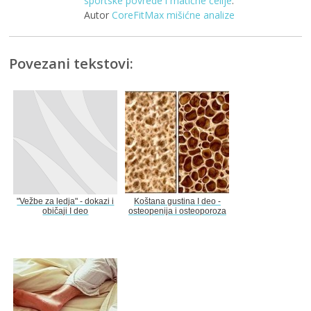
sportske povrede i matične ćelije
.
Autor
CoreFitMax mišićne analize
Povezani tekstovi:
"Vežbe za ledja" - dokazi i
Koštana gustina I deo -
običaji I deo
osteopenija i osteoporoza