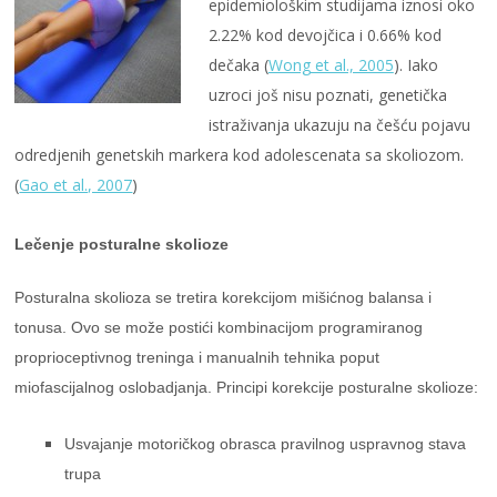
epidemiološkim studijama iznosi oko
2.22% kod devojčica i 0.66% kod
dečaka (
Wong et al., 2005
). Iako
uzroci još nisu poznati, genetička
istraživanja ukazuju na češću pojavu
odredjenih genetskih markera kod adolescenata sa skoliozom.
(
Gao et al., 2007
)
Lečenje posturalne skolioze
Posturalna skolioza se tretira korekcijom mišićnog balansa i
tonusa. Ovo se može postići kombinacijom programiranog
proprioceptivnog treninga i manualnih tehnika poput
miofascijalnog oslobadjanja. Principi korekcije posturalne skolioze:
Usvajanje motoričkog obrasca pravilnog uspravnog stava
trupa