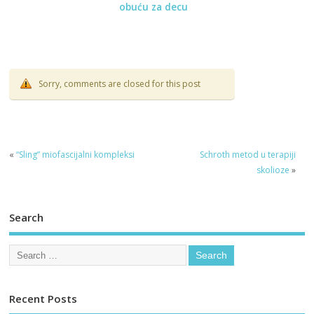
obuću za decu
Sorry, comments are closed for this post
«
“Sling” miofascijalni kompleksi
Schroth metod u terapiji
skolioze
»
Search
Recent Posts