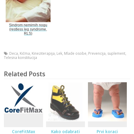
Sindrom nemirnih nogu
(restless leg syndrome,
RLS)
Deca
,
Kičma
,
Kineziterapija
,
Lek
,
Mlade osobe
,
Prevencija
,
suplement
,
Telesna konstitucija
Related Posts
CoreFitMax
Kako odabrati
Prvi koraci