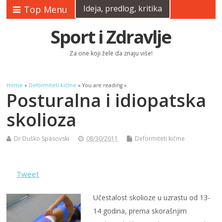
Ideja, predlog, kritika
Top Menu
Sport i Zdravlje
Za one koji žele da znaju više!
Home
»
Deformiteti kičme
» You are reading »
Posturalna i idiopatska
skolioza
Dr Duško Spasovski
08/30/2011
Deformiteti kičme
Tweet
Učestalost skolioze u uzrastu od 13-
14 godina, prema skorašnjim