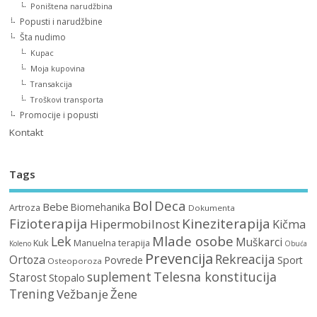
Poništena narudžbina
Popusti i narudžbine
Šta nudimo
Kupac
Moja kupovina
Transakcija
Troškovi transporta
Promocije i popusti
Kontakt
Tags
Bol
Deca
Bebe
Biomehanika
Artroza
Dokumenta
Fizioterapija
Kineziterapija
Hipermobilnost
Kičma
Mlade osobe
Lek
Muškarci
Kuk
Manuelna terapija
Koleno
Obuća
Prevencija
Rekreacija
Ortoza
Povrede
Sport
Osteoporoza
suplement
Telesna konstitucija
Starost
Stopalo
Trening
Vežbanje
Žene